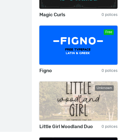
Magic Curls
0 polices
Free
Figno
0 polices
Unknown
Little Girl Woodland Duo
0 polices