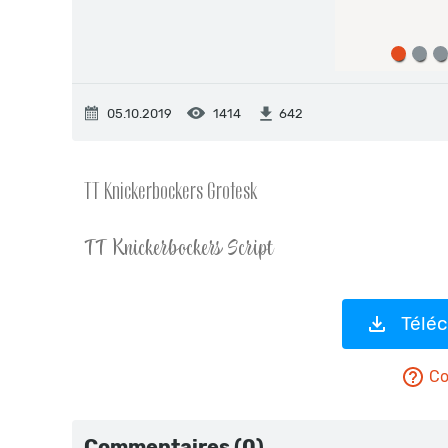
05.10.2019
1414
642
Téléc
Co
Commentaires (0)