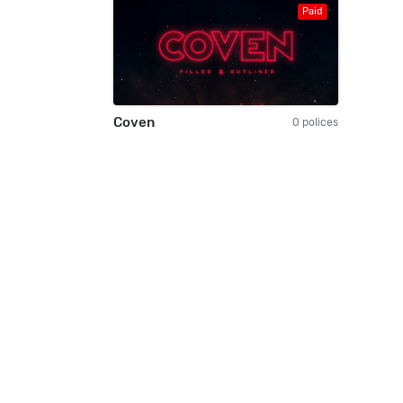
Paid
Coven
0 polices