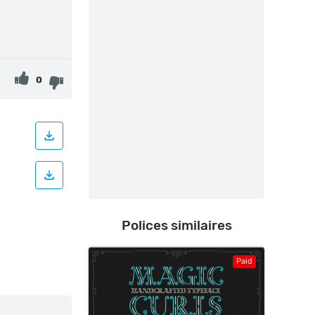
0
Polices similaires
Paid