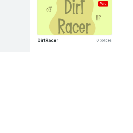
Paid
DirtRacer
0 polices