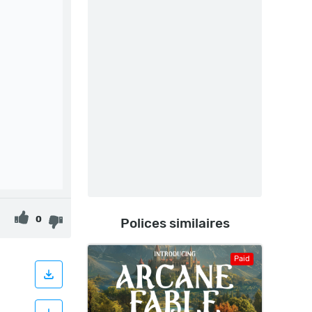
0
Polices similaires
Paid