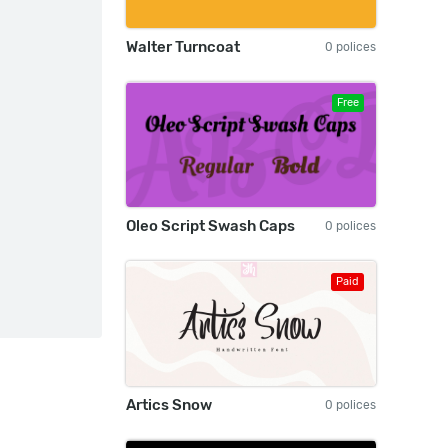
Walter Turncoat
0 polices
Free
Oleo Script Swash Caps
0 polices
Paid
Artics Snow
0 polices