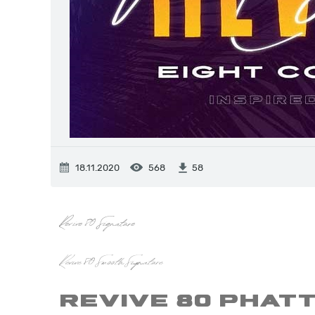
18.11.2020
568
58