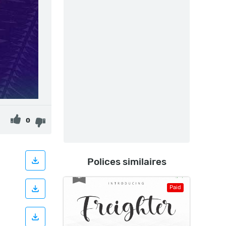
0
Polices similaires
Paid