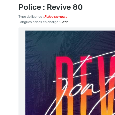
Police : Revive 80
Type de licence :
Police payante
Langues prises en charge :
Latin