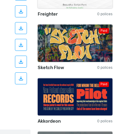
Freighter
0 polices
Paid
Sketch Flow
0 polices
Paid
Akkordeon
0 polices