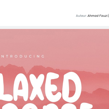
Auteur:
Ahmad Fauzi |