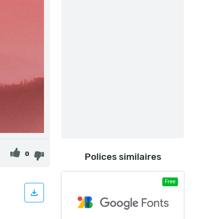
0
Polices similaires
Free