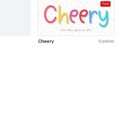
Paid
Cheery
0 polices