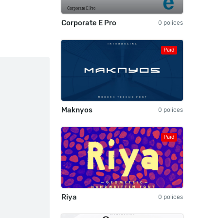
Corporate E Pro
0 polices
Paid
Maknyos
0 polices
Paid
Riya
0 polices