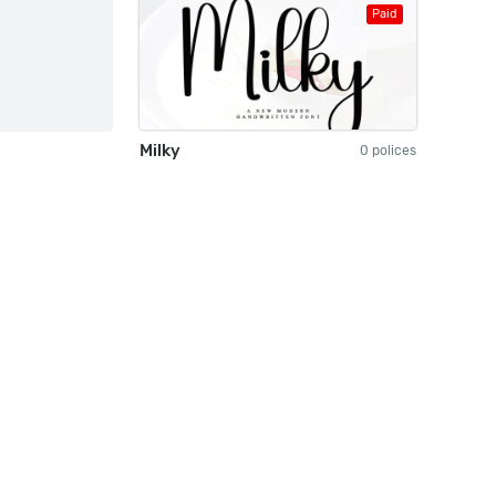
Paid
Milky
0 polices