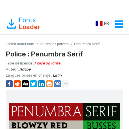
Fonts
FR
Loader
FontsLoader.com
Toutes les polices
Penumbra Serif
Police : Penumbra Serif
Type de licence :
Police payante
Auteur:
Adobe
Langues prises en charge :
Latin