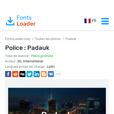
Fonts
FR
Loader
FontsLoader.com
Toutes les polices
Padauk
Police : Padauk
Type de licence :
Police gratuite
Auteur:
SIL International
Langues prises en charge :
Latin