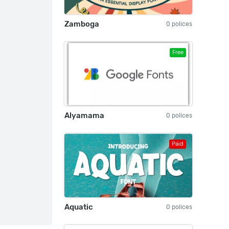
Zamboga
0 polices
Free
Alyamama
0 polices
Paid
Aquatic
0 polices