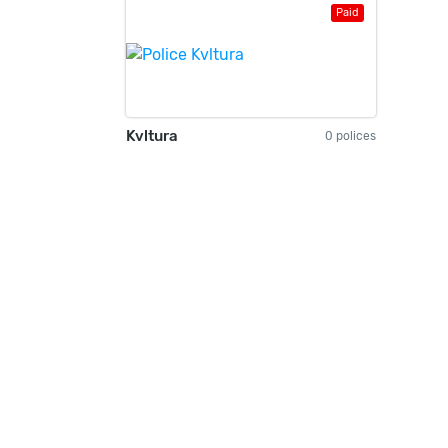
Paid
Kvltura
0 polices