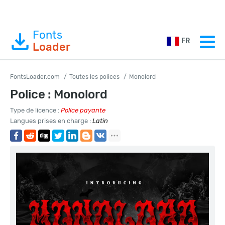
Fonts
FR
Loader
FontsLoader.com
Toutes les polices
Monolord
Police : Monolord
Type de licence :
Police payante
Langues prises en charge :
Latin