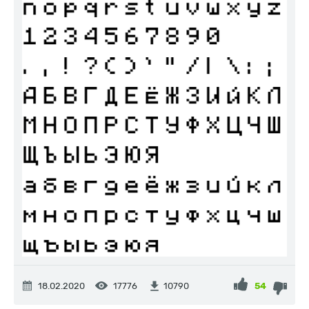
18.02.2020
17776
54
10790