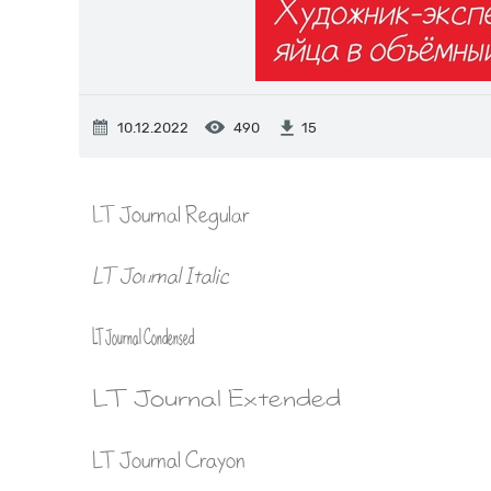
10.12.2022
490
15