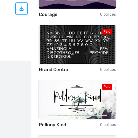
Courage
0 polices
Paid
Grand Central
0 polices
Paid
Pellony Kind
0 polices