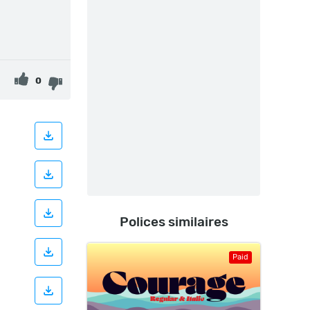
0
Polices similaires
Paid