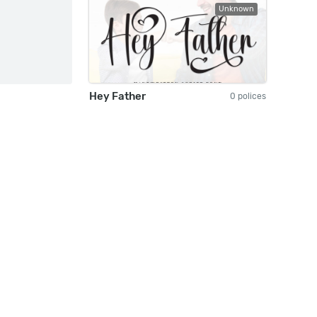
Unknown
Hey Father
0 polices