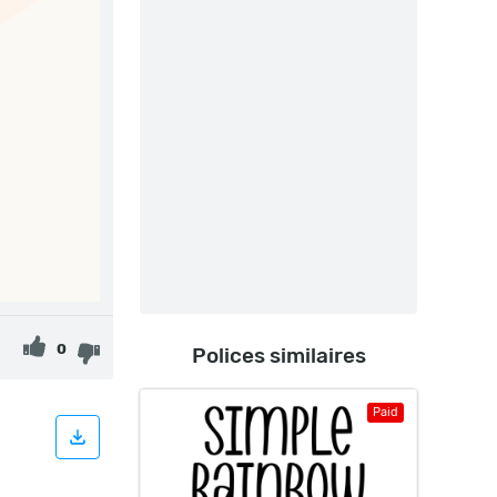
0
Polices similaires
Paid