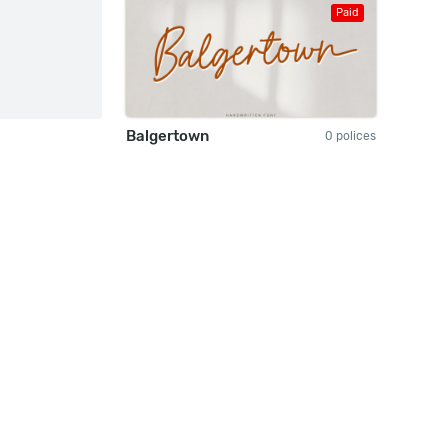
Paid
Balgertown
0 polices