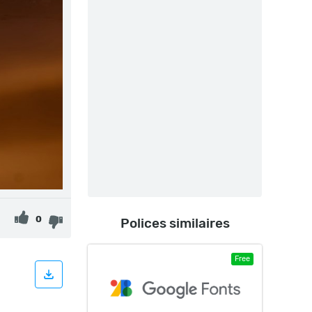
0
Polices similaires
Free