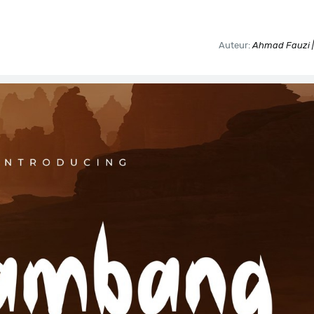
Auteur:
Ahmad Fauzi |