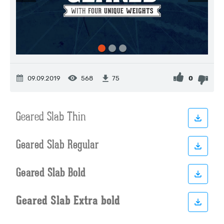
09.09.2019
568
0
75