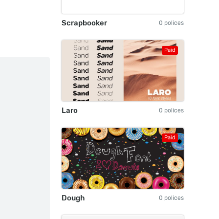
Scrapbooker
0 polices
Paid
Laro
0 polices
Paid
Dough
0 polices