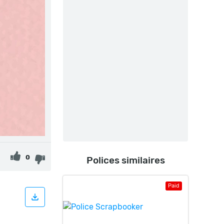
0
Polices similaires
Paid