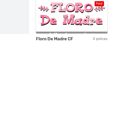
Paid
Floro De Madre CF
0 polices