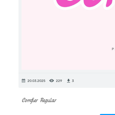
20.03.2025
229
3