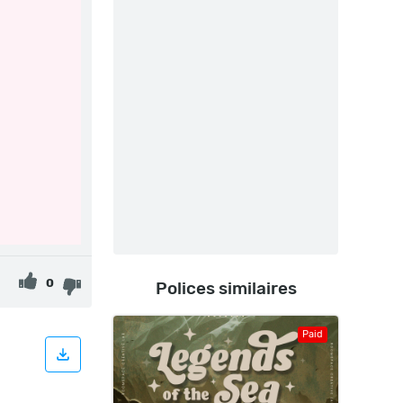
0
Polices similaires
Paid