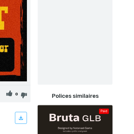
0
Polices similaires
Paid