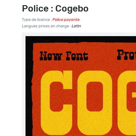
Police : Cogebo
Type de licence :
Police payante
Langues prises en charge :
Latin