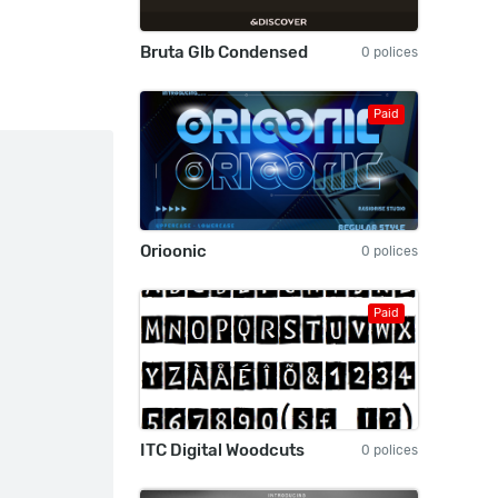
Bruta Glb Condensed
0 polices
Paid
Orioonic
0 polices
Paid
ITC Digital Woodcuts
0 polices