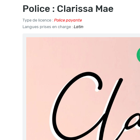
Police : Clarissa Mae
Type de licence :
Police payante
Langues prises en charge :
Latin