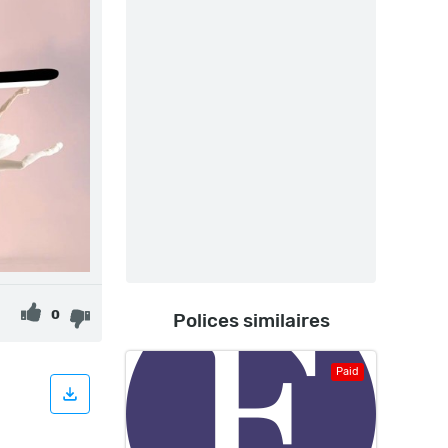
0
Polices similaires
Paid