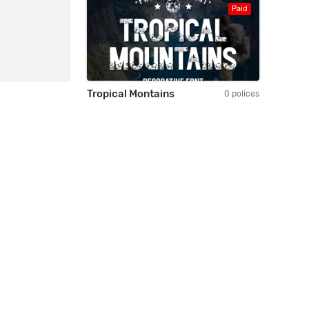
Paid
Tropical Montains
0 polices