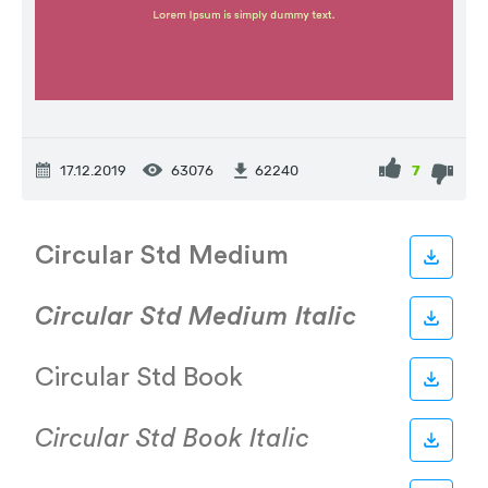
17.12.2019
63076
7
62240