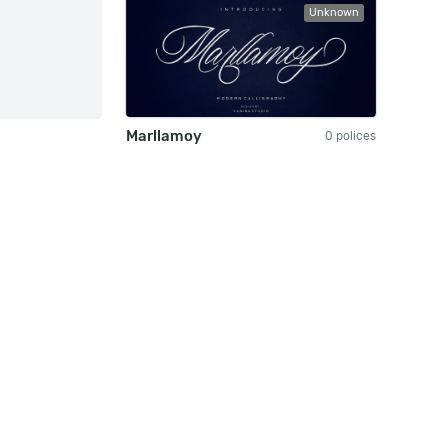
Unknown
Marllamoy
0 polices