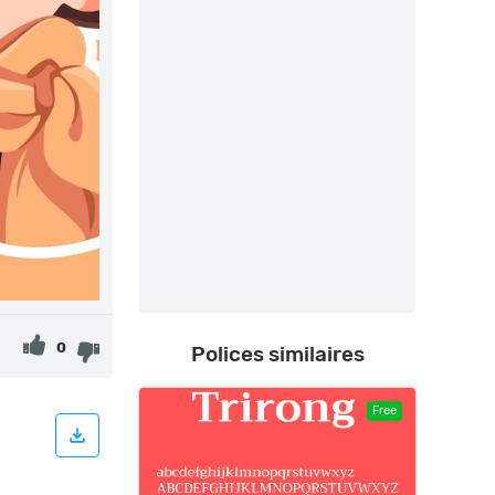
0
Polices similaires
Free