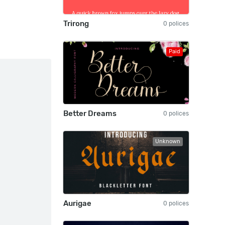
Trirong
0 polices
Paid
Better Dreams
0 polices
Unknown
Aurigae
0 polices