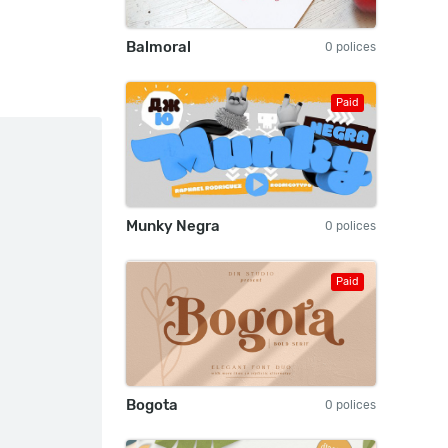
Balmoral
0 polices
Paid
Munky Negra
0 polices
Paid
Bogota
0 polices