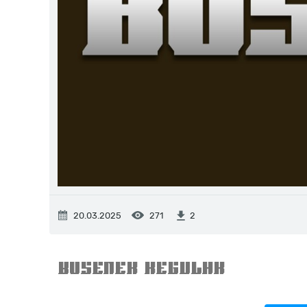
20.03.2025
271
2