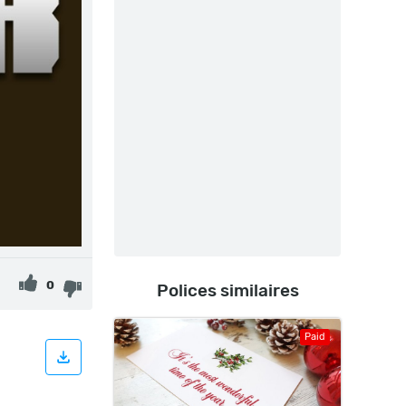
0
Polices similaires
Paid