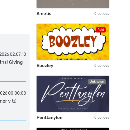
Ametis
0 polices
Paid
2026 02:07:10
ths! Giving
Boozley
0 polices
Unknown
2026 00:00:00
mor y tú
Penttanylon
0 polices