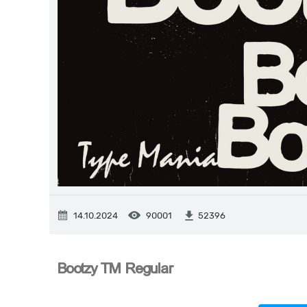
14.10.2024
90001
52396