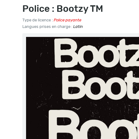
Police : Bootzy TM
Type de licence :
Police payante
Langues prises en charge :
Latin