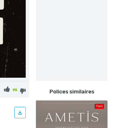
95
Polices similaires
Paid