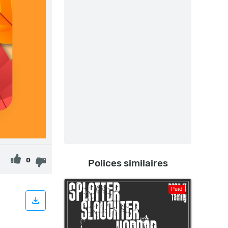
0
Polices similaires
Paid