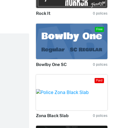
Rock It
0 polices
Free
Bowlby One SC
0 polices
Paid
Zona Black Slab
0 polices