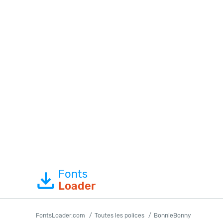
Fonts
Loader
FontsLoader.com
Toutes les polices
BonnieBonny