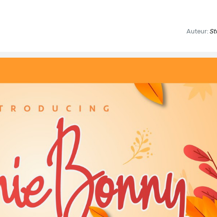
Auteur:
St