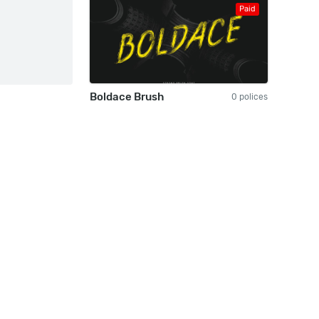
Paid
Boldace Brush
0 polices