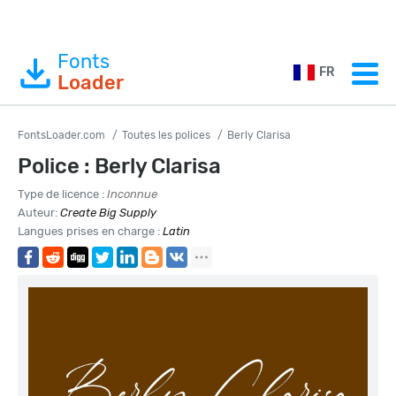
Fonts
FR
Loader
FontsLoader.com
Toutes les polices
Berly Clarisa
Police : Berly Clarisa
Type de licence :
Inconnue
Auteur:
Create Big Supply
Langues prises en charge :
Latin