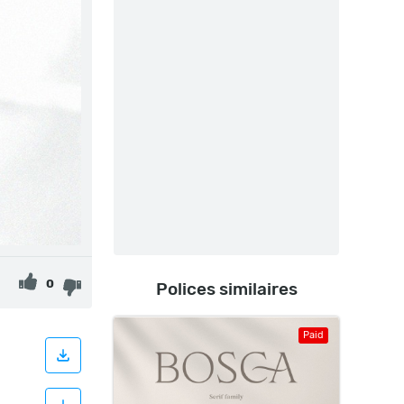
0
Polices similaires
Paid