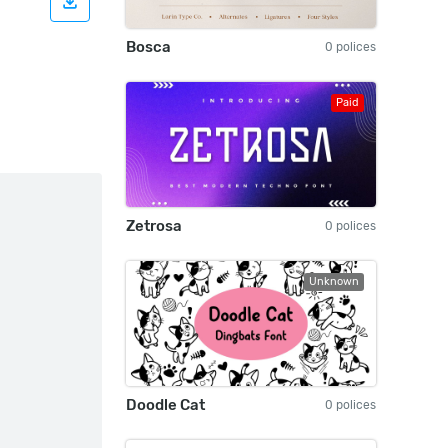
Bosca
0 polices
Paid
Zetrosa
0 polices
Unknown
Doodle Cat
0 polices