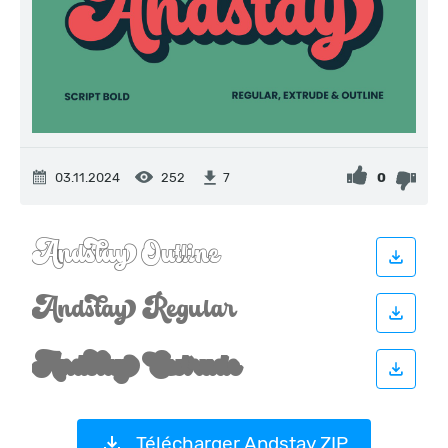
03.11.2024
252
0
7
Télécharger Andstay ZIP