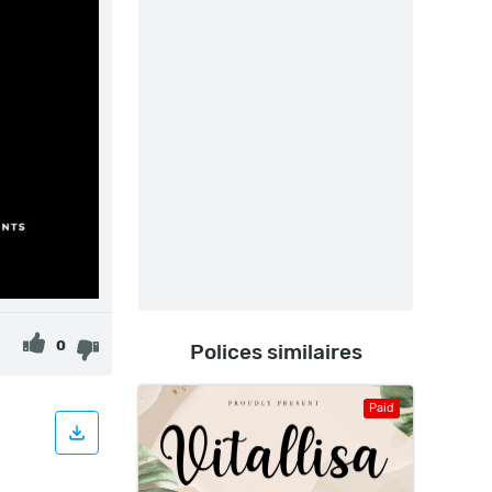
0
Polices similaires
Paid