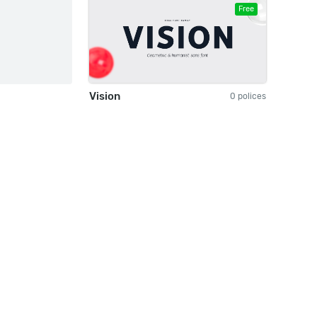
Free
Vision
0 polices